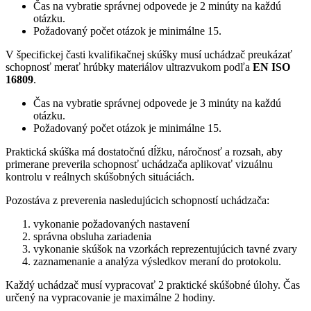
Čas na vybratie správnej odpovede je 2 minúty na každú
otázku.
Požadovaný počet otázok je minimálne 15.
V špecifickej časti kvalifikačnej skúšky musí uchádzač preukázať
schopnosť merať hrúbky materiálov ultrazvukom podľa
EN ISO
16809
.
Čas na vybratie správnej odpovede je 3 minúty na každú
otázku.
Požadovaný počet otázok je minimálne 15.
Praktická skúška má dostatočnú dĺžku, náročnosť a rozsah, aby
primerane preverila schopnosť uchádzača aplikovať vizuálnu
kontrolu v reálnych skúšobných situáciách.
Pozostáva z preverenia nasledujúcich schopností uchádzača:
vykonanie požadovaných nastavení
správna obsluha zariadenia
vykonanie skúšok na vzorkách reprezentujúcich tavné zvary
zaznamenanie a analýza výsledkov meraní do protokolu.
Každý uchádzač musí vypracovať 2 praktické skúšobné úlohy. Čas
určený na vypracovanie je maximálne 2 hodiny.