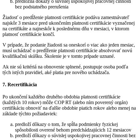
predložila dôkazy o súvislej uspokojivej pracovnej činnosti
bez podstatného prerušenia
Žiadosť o predĺženie platnosti certifikácie podáva zamestnávateľ
najskôr 3 mesiace pred ukončením platnosti certifikácie vyznačenej
na certifikáte a najneskôr k poslednému dňu v mesiaci, v ktorom
platnosť certifikácie končí.
V prípade, že podanie žiadosti sa oneskorí o viac ako jeden mesiac,
musí uchádzač o predĺženie platnosti certifikácie absolvovať novú
kvalifikačnú skúšku. Školenie je v tomto prípade uznané.
Ak nie sú kritériá na obnovenie splnené, postupuje osoba podľa
tých istých pravidiel, aké platia pre nového uchádzača.
7. Recertifikácia
Po ukončení každého druhého obdobia platnosti certifikácie
(každých 10 rokov) môže COP RT (alebo ním poverený orgán)
certifikáciu obnoviť na ďalšie obdobie piatich rokov alebo menej na
základe týchto požiadaviek:
predloží dôkazy o tom, že spĺňa podmienky fyzickej
spôsobilosti overené behom predchádzajúcich 12 mesiacov
predloží dôkazy o súvislej uspokojivej pracovnej činnosti bez