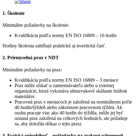
1. Školenie
Minimálne požadavky na školenie:
Kvalifikácia podľa normy EN ISO 16809 – 16 hodín
Hodiny školenia zahŕňajú praktickú aj teoretickú časť.
2. Priemyselná prax v NDT
Minimálne požadavky na prax:
Kvalifikácia podľa normy EN ISO 16809 – 3 mesiace
Prax môže získať u zamestnávateľa alebo u externej
organizácie, ktorá vykonáva ultrazvukové skúšanie hrúbok
materiálov.
Pracovná prax v mesiacoch je založená na nominálnom počte
40 hodín/týždeň alebo zákonnom pracovnom týždni. Ak
osoba pracuje viac ako 40 hodín do týždňa, môže jej byť
uznaná prax založená na celkových hodinách, ale požaduje
sa, aby doložila dôkaz o tejto praxi.
3. Fyzická spôsobilosť – požiadavky na zrakové schopnosti