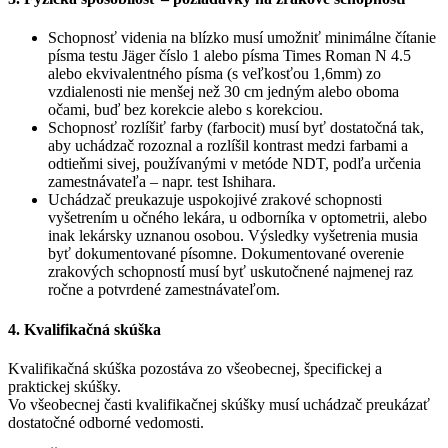
Schopnosť videnia na blízko musí umožniť minimálne čítanie
písma testu Jäger číslo 1 alebo písma Times Roman N 4.5
alebo ekvivalentného písma (s veľkosťou 1,6mm) zo
vzdialenosti nie menšej než 30 cm jedným alebo oboma
očami, buď bez korekcie alebo s korekciou.
Schopnosť rozlíšiť farby (farbocit) musí byť dostatočná tak,
aby uchádzač rozoznal a rozlíšil kontrast medzi farbami a
odtieňmi sivej, používanými v metóde NDT, podľa určenia
zamestnávateľa – napr. test Ishihara.
Uchádzač preukazuje uspokojivé zrakové schopnosti
vyšetrením u očného lekára, u odborníka v optometrii, alebo
inak lekársky uznanou osobou. Výsledky vyšetrenia musia
byť dokumentované písomne. Dokumentované overenie
zrakových schopností musí byť uskutočnené najmenej raz
ročne a potvrdené zamestnávateľom.
4. Kvalifikačná skúška
Kvalifikačná skúška pozostáva zo všeobecnej, špecifickej a
praktickej skúšky.
Vo všeobecnej časti kvalifikačnej skúšky musí uchádzač preukázať
dostatočné odborné vedomosti.