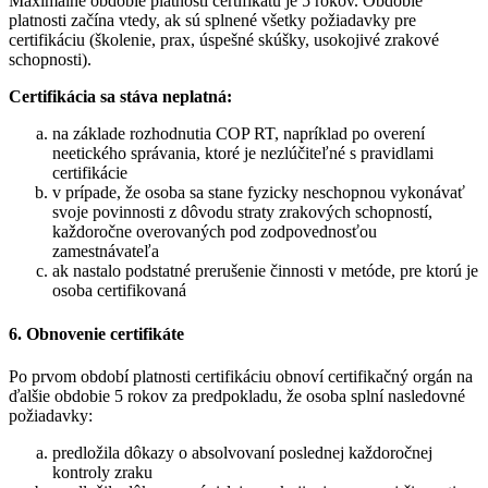
Maximálne obdobie platnosti certifikátu je 5 rokov. Obdobie
platnosti začína vtedy, ak sú splnené všetky požiadavky pre
certifikáciu (školenie, prax, úspešné skúšky, usokojivé zrakové
schopnosti).
Certifikácia sa stáva neplatná:
na základe rozhodnutia COP RT, napríklad po overení
neetického správania, ktoré je nezlúčiteľné s pravidlami
certifikácie
v prípade, že osoba sa stane fyzicky neschopnou vykonávať
svoje povinnosti z dôvodu straty zrakových schopností,
každoročne overovaných pod zodpovednosťou
zamestnávateľa
ak nastalo podstatné prerušenie činnosti v metóde, pre ktorú je
osoba certifikovaná
6. Obnovenie certifikáte
Po prvom období platnosti certifikáciu obnoví certifikačný orgán na
ďalšie obdobie 5 rokov za predpokladu, že osoba splní nasledovné
požiadavky:
predložila dôkazy o absolvovaní poslednej každoročnej
kontroly zraku