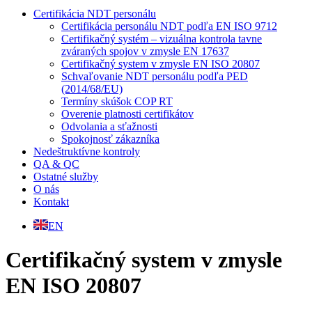
Certifikácia NDT personálu
Certifikácia personálu NDT podľa EN ISO 9712
Certifikačný systém – vizuálna kontrola tavne
zváraných spojov v zmysle EN 17637
Certifikačný system v zmysle EN ISO 20807
Schvaľovanie NDT personálu podľa PED
(2014/68/EU)
Termíny skúšok COP RT
Overenie platnosti certifikátov
Odvolania a sťažnosti
Spokojnosť zákazníka
Nedeštruktívne kontroly
QA & QC
Ostatné služby
O nás
Kontakt
EN
Certifikačný system v zmysle
EN ISO 20807