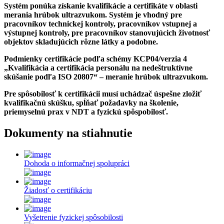
Systém ponúka získanie kvalifikácie a certifikáte v oblasti
merania hrúbok ultrazvukom. Systém je vhodný pre
pracovníkov technickej kontroly, pracovníkov vstupnej a
výstupnej kontroly, pre pracovníkov stanovujúcich životnosť
objektov skladujúcich rôzne látky a podobne.
Podmienky certifikácie podľa schémy KCP04/verzia 4
„Kvalifikácia a certifikácia personálu na nedeštruktívne
skúšanie podľa ISO 20807“ – meranie hrúbok ultrazvukom.
Pre spôsobilosť k certifikácii musí uchádzač úspešne zložiť
kvalifikačnú skúšku, spĺňať požadavky na školenie,
priemyselnú prax v NDT a fyzickú spôspobilosť.
Dokumenty na stiahnutie
Dohoda o informačnej spolupráci
Žiadosť o certifikáciu
Vyšetrenie fyzickej spôsobilosti