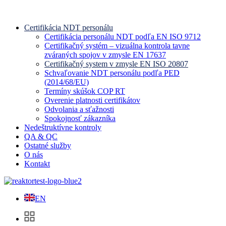
Certifikácia NDT personálu
Certifikácia personálu NDT podľa EN ISO 9712
Certifikačný systém – vizuálna kontrola tavne
zváraných spojov v zmysle EN 17637
Certifikačný system v zmysle EN ISO 20807
Schvaľovanie NDT personálu podľa PED
(2014/68/EU)
Termíny skúšok COP RT
Overenie platnosti certifikátov
Odvolania a sťažnosti
Spokojnosť zákazníka
Nedeštruktívne kontroly
QA & QC
Ostatné služby
O nás
Kontakt
EN