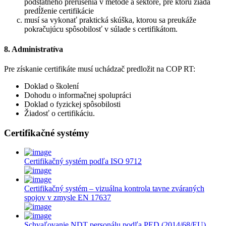
podstatného prerušenia v metóde a sektore, pre ktorú žiada
predĺženie certifikácie
musí sa vykonať praktická skúška, ktorou sa preukáže
pokračujúcu spôsobilosť v súlade s certifikátom.
8. Administratíva
Pre získanie certifikáte musí uchádzač predložit na COP RT:
Doklad o školení
Dohodu o informačnej spolupráci
Doklad o fyzickej spôsobilosti
Žiadosť o certifikáciu.
Certifikačné systémy
Certifikačný systém podľa ISO 9712
Certifikačný systém – vizuálna kontrola tavne zváraných
spojov v zmysle EN 17637
Schvaľovanie NDT personálu podľa PED (2014/68/EU)