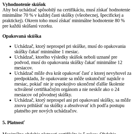
Vyhodnotenie skúšok
Aby bol uchádzač spôsobilý na certifikáciu, musí získať hodnotenie
minimálne 70 % v každej časti skúšky (všeobecnej, špecifickej a
praktickej). Okrem toho musí získať minimálne hodnotenie 80 %
pre každú skúšanú vzorku.
Opakovaná skúška
Uchádzač, ktorý neprospel pri skúške, musí do opakovania
skúšky čakať minimálne 1 mesiac.
Uchádzač, ktorého výsledky skúšok neboli uznané pre
podvod, musí do opakovania skúšky čakať minimálne 12
mesiacov.
Uchádzač môže dva krát opakovať časť z ktorej nevyhovel za
predpokladu, že opakovanie sa môže uskutočniť najskôr o
mesiac, pokiaľ nie je uspokojivo ukončené ďalšie školenie
schválené certifikačným orgánom a nie neskôr ako o 24
mesiacov od pôvodnej skúšky.
Uchádzač, ktorý neprospel ani pri opakovaní skúšky, sa môže
znovu prihlásiť na skúšky a absolvovať ich podľa postupu
platného pre nových uchádzačov.
5. Platnosť