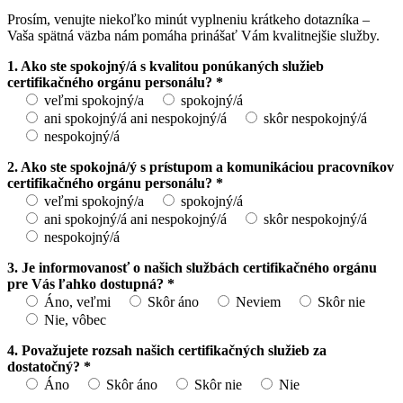
Prosím, venujte niekoľko minút vyplneniu krátkeho dotazníka –
Vaša spätná väzba nám pomáha prinášať Vám kvalitnejšie služby.
1. Ako ste spokojný/á s kvalitou ponúkaných služieb
certifikačného orgánu personálu? *
veľmi spokojný/a
spokojný/á
ani spokojný/á ani nespokojný/á
skôr nespokojný/á
nespokojný/á
2. Ako ste spokojná/ý s prístupom a komunikáciou pracovníkov
certifikačného orgánu personálu? *
veľmi spokojný/a
spokojný/á
ani spokojný/á ani nespokojný/á
skôr nespokojný/á
nespokojný/á
3. Je informovanosť o našich službách certifikačného orgánu
pre Vás ľahko dostupná? *
Áno, veľmi
Skôr áno
Neviem
Skôr nie
Nie, vôbec
4. Považujete rozsah našich certifikačných služieb za
dostatočný? *
Áno
Skôr áno
Skôr nie
Nie