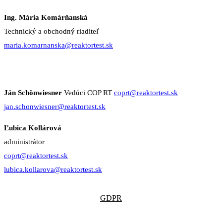
Ing. Mária Komárňanská
Technický a obchodný riaditeľ
maria.komarnanska@reaktortest.sk
Certifikácia
Ján Schönwiesner
Vedúci COP RT
coprt@reaktortest.sk
jan.schonwiesner@reaktortest.sk
Ľubica Kollárová
administrátor
coprt@reaktortest.sk
lubica.kollarova@reaktortest.sk
GDPR