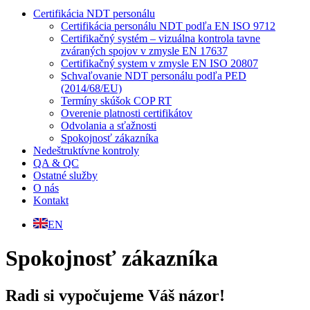
Certifikácia NDT personálu
Certifikácia personálu NDT podľa EN ISO 9712
Certifikačný systém – vizuálna kontrola tavne
zváraných spojov v zmysle EN 17637
Certifikačný system v zmysle EN ISO 20807
Schvaľovanie NDT personálu podľa PED
(2014/68/EU)
Termíny skúšok COP RT
Overenie platnosti certifikátov
Odvolania a sťažnosti
Spokojnosť zákazníka
Nedeštruktívne kontroly
QA & QC
Ostatné služby
O nás
Kontakt
EN
Spokojnosť zákazníka
Radi si vypočujeme Váš názor!