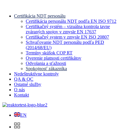
Certifikácia NDT personálu
Certifikácia personálu NDT podľa EN ISO 9712
Certifikačný systém – vizuálna kontrola tavne
zváraných spojov v zmysle EN 17637
Certifikačný system v zmysle EN ISO 20807
Schvaľovanie NDT personálu podľa PED
(2014/68/EU)
Termíny skúšok COP RT
Overenie platnosti certifikátov
Odvolania a sťažnosti
Spokojnosť zákazníka
Nedeštruktívne kontroly
QA & QC
Ostatné služby
O nás
Kontakt
EN